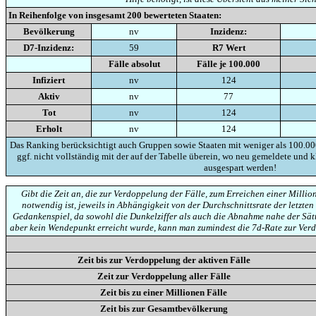
In Reihenfolge von insgesamt
200
bewerteten Staaten:
Bevölkerung
nv
Inzidenz:
D7-Inzidenz:
59
R7 Wert
Fälle absolut
Fälle je 100.000
Infiziert
nv
124
Aktiv
nv
77
Tot
nv
124
Erholt
nv
124
Das Ranking berücksichtigt auch Gruppen sowie Staaten mit weniger als 100.00
ggf. nicht vollständig mit der auf der Tabelle überein, wo neu gemeldete und 
ausgespart werden!
Gibt die Zeit an, die zur Verdoppelung der Fälle, zum Erreichen einer Mill
notwendig ist, jeweils in Abhängigkeit von der Durchschnittsrate der letzten 
Gedankenspiel, da sowohl die Dunkelziffer als auch die Abnahme nahe der Sät
aber kein Wendepunkt erreicht wurde, kann man zumindest die 7d-Rate zur Ver
Zeit bis zur Verdoppelung der aktiven Fälle
Zeit zur Verdoppelung aller Fälle
Zeit bis zu einer Millionen Fälle
Zeit bis zur Gesamtbevölkerung