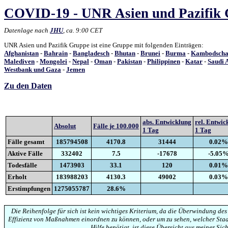
COVID-19 - UNR Asien und Pazifik G
Datenlage nach
JHU
, ca. 9:00 CET
UNR Asien und Pazifik Gruppe ist eine Gruppe mit folgenden Einträgen:
Afghanistan
-
Bahrain
-
Bangladesch
-
Bhutan
-
Brunei
-
Burma
-
Kambodsch
Malediven
-
Mongolei
-
Nepal
-
Oman
-
Pakistan
-
Philippinen
-
Katar
-
Saudi 
Westbank und Gaza
-
Jemen
Zu den Daten
abs. Entwicklung
rel. Entwic
Absolut
Fälle je 100.000
1 Tag
1 Tag
Fälle gesamt
185794508
4170.8
31444
0.02%
Aktive Fälle
332402
7.5
-17678
-5.05
Todesfälle
1473903
33.1
120
0.01%
Erholt
183988203
4130.3
49002
0.03%
Erstimpfungen
1275055787
28.6%
Die Reihenfolge für sich ist kein wichtiges Kriterium, da die Überwindung des
Effizienz von Maßnahmen einordnen zu können, oder um zu sehen, welcher Staa
Hilfe benötigt, ist diese Übersicht aus meiner Sich