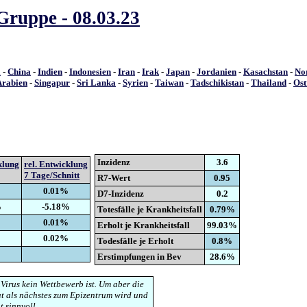
ruppe - 08.03.23
a
-
China
-
Indien
-
Indonesien
-
Iran
-
Irak
-
Japan
-
Jordanien
-
Kasachstan
-
No
Arabien
-
Singapur
-
Sri Lanka
-
Syrien
-
Taiwan
-
Tadschikistan
-
Thailand
-
Ost
Inzidenz
3.6
klung
rel. Entwicklung
7 Tage/Schnitt
R7-Wert
0.95
0.01%
D7-Inzidenz
0.2
%
-5.18%
Totesfälle je Krankheitsfall
0.79%
0.01%
Erholt je Krankheitsfall
99.03%
0.02%
Todesfälle je Erholt
0.8%
Erstimpfungen in Bev
28.6%
 Virus kein Wettbewerb ist. Um aber die
t als nächstes zum Epizentrum wird und
t sinnvoll.