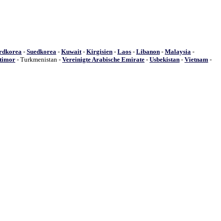
rdkorea
-
Suedkorea
-
Kuwait
-
Kirgisien
-
Laos
-
Libanon
-
Malaysia
-
timor
- Turkmenistan -
Vereinigte Arabische Emirate
-
Usbekistan
-
Vietnam
-