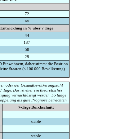
72
nv
Entwicklung in % über 7 Tage
44
137
50
29
0 Einwohnern, daher stimmt die Position
kleine Staaten (< 100.000 Bevölkerung)
ionen oder der Gesamtbevölkerungszahl
7 Tage. Das ist eher ein theoretisches
tigung vernachlässigt werden. So lange
doppelung als gute Prognose betrachten.
7-Tage Durchschnitt
stable
stable