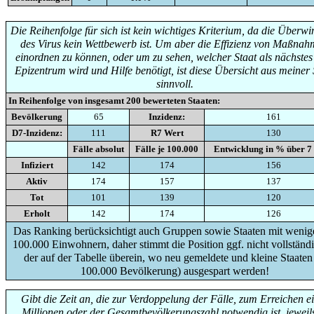
Die Reihenfolge für sich ist kein wichtiges Kriterium, da die Überw
des Virus kein Wettbewerb ist. Um aber die Effizienz von Maßna
einordnen zu können, oder um zu sehen, welcher Staat als nächste
Epizentrum wird und Hilfe benötigt, ist diese Übersicht aus meiner 
sinnvoll.
In Reihenfolge von insgesamt
200
bewerteten Staaten:
Bevölkerung
65
Inzidenz:
161
D7-Inzidenz:
111
R7 Wert
130
Fälle absolut
Fälle je 100.000
Entwicklung in % über 7
Infiziert
142
174
156
Aktiv
174
157
137
Tot
101
139
120
Erholt
142
174
126
Das Ranking berücksichtigt auch Gruppen sowie Staaten mit wenige
100.000 Einwohnern, daher stimmt die Position ggf. nicht vollständi
der auf der Tabelle überein, wo neu gemeldete und kleine Staaten
100.000 Bevölkerung) ausgespart werden!
Gibt die Zeit an, die zur Verdoppelung der Fälle, zum Erreichen e
Millionen oder der Gesamtbevölkerungszahl notwendig ist, jeweils