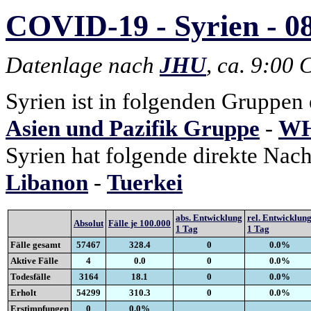
COVID-19 - Syrien - 08
Datenlage nach
JHU
, ca. 9:00
Syrien ist in folgenden Gruppen 
Asien und Pazifik Gruppe
-
WH
Syrien hat folgende direkte Nac
Libanon
-
Tuerkei
abs. Entwicklung
rel. Entwicklun
Absolut
Fälle je 100.000
1 Tag
1 Tag
Fälle gesamt
57467
328.4
0
0.0%
Aktive Fälle
4
0.0
0
0.0%
Todesfälle
3164
18.1
0
0.0%
Erholt
54299
310.3
0
0.0%
Erstimpfungen
0
0.0%