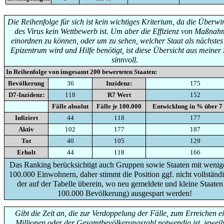
Die Reihenfolge für sich ist kein wichtiges Kriterium, da die Überw
des Virus kein Wettbewerb ist. Um aber die Effizienz von Maßna
einordnen zu können, oder um zu sehen, welcher Staat als nächste
Epizentrum wird und Hilfe benötigt, ist diese Übersicht aus meiner 
sinnvoll.
In Reihenfolge von insgesamt
200
bewerteten Staaten:
Bevölkerung
36
Inzidenz:
175
D7-Inzidenz:
118
R7 Wert
152
Fälle absolut
Fälle je 100.000
Entwicklung in % über 7
Infiziert
44
118
177
Aktiv
102
177
187
Tot
40
105
129
Erholt
44
118
166
Das Ranking berücksichtigt auch Gruppen sowie Staaten mit wenige
100.000 Einwohnern, daher stimmt die Position ggf. nicht vollständi
der auf der Tabelle überein, wo neu gemeldete und kleine Staaten
100.000 Bevölkerung) ausgespart werden!
Gibt die Zeit an, die zur Verdoppelung der Fälle, zum Erreichen e
Millionen oder der Gesamtbevölkerungszahl notwendig ist, jeweils