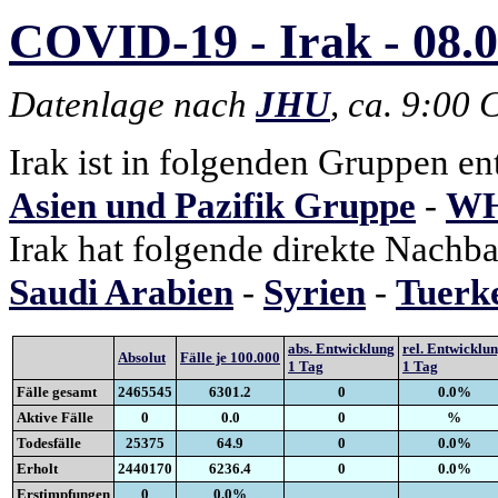
COVID-19 - Irak - 08.0
Datenlage nach
JHU
, ca. 9:00
Irak ist in folgenden Gruppen en
Asien und Pazifik Gruppe
-
WH
Irak hat folgende direkte Nachba
Saudi Arabien
-
Syrien
-
Tuerk
abs. Entwicklung
rel. Entwicklu
Absolut
Fälle je 100.000
1 Tag
1 Tag
Fälle gesamt
2465545
6301.2
0
0.0%
Aktive Fälle
0
0.0
0
%
Todesfälle
25375
64.9
0
0.0%
Erholt
2440170
6236.4
0
0.0%
Erstimpfungen
0
0.0%