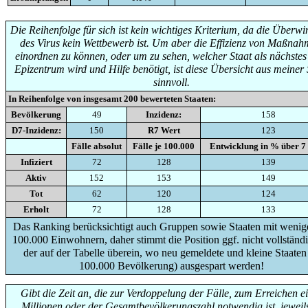
Die Reihenfolge für sich ist kein wichtiges Kriterium, da die Überw
des Virus kein Wettbewerb ist. Um aber die Effizienz von Maßna
einordnen zu können, oder um zu sehen, welcher Staat als nächste
Epizentrum wird und Hilfe benötigt, ist diese Übersicht aus meiner 
sinnvoll.
In Reihenfolge von insgesamt
200
bewerteten Staaten:
Bevölkerung
49
Inzidenz:
158
D7-Inzidenz:
150
R7 Wert
123
Fälle absolut
Fälle je 100.000
Entwicklung in % über 7
Infiziert
72
128
139
Aktiv
152
153
149
Tot
62
120
124
Erholt
72
128
133
Das Ranking berücksichtigt auch Gruppen sowie Staaten mit wenige
100.000 Einwohnern, daher stimmt die Position ggf. nicht vollständi
der auf der Tabelle überein, wo neu gemeldete und kleine Staaten
100.000 Bevölkerung) ausgespart werden!
Gibt die Zeit an, die zur Verdoppelung der Fälle, zum Erreichen e
Millionen oder der Gesamtbevölkerungszahl notwendig ist, jeweils