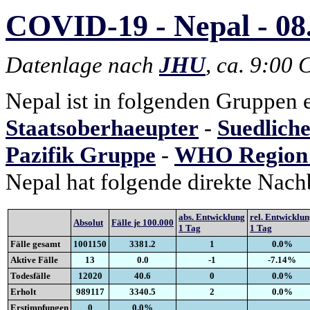
COVID-19 - Nepal - 08
Datenlage nach
JHU
, ca. 9:00
Nepal ist in folgenden Gruppen 
Staatsoberhaeupter
-
Suedliche
Pazifik Gruppe
-
WHO Region 
Nepal hat folgende direkte Nach
abs. Entwicklung
rel. Entwicklu
Absolut
Fälle je 100.000
1 Tag
1 Tag
Fälle gesamt
1001150
3381.2
1
0.0%
Aktive Fälle
13
0.0
-1
-7.14%
Todesfälle
12020
40.6
0
0.0%
Erholt
989117
3340.5
2
0.0%
Erstimpfungen
0
0.0%