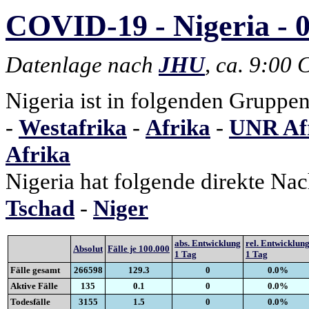
COVID-19 - Nigeria - 0
Datenlage nach
JHU
, ca. 9:00
Nigeria ist in folgenden Gruppen
-
Westafrika
-
Afrika
-
UNR Afr
Afrika
Nigeria hat folgende direkte Na
Tschad
-
Niger
abs. Entwicklung
rel. Entwicklun
Absolut
Fälle je 100.000
1 Tag
1 Tag
Fälle gesamt
266598
129.3
0
0.0%
Aktive Fälle
135
0.1
0
0.0%
Todesfälle
3155
1.5
0
0.0%