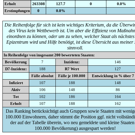
Erholt
263308
127.7
0
0.0%
Erstimpfungen
0
0.0%
Die Reihenfolge für sich ist kein wichtiges Kriterium, da die Überw
des Virus kein Wettbewerb ist. Um aber die Effizienz von Maßna
einordnen zu können, oder um zu sehen, welcher Staat als nächste
Epizentrum wird und Hilfe benötigt, ist diese Übersicht aus meiner 
sinnvoll.
In Reihenfolge von insgesamt
200
bewerteten Staaten:
Bevölkerung
7
Inzidenz:
146
D7-Inzidenz:
188
R7 Wert
127
Fälle absolut
Fälle je 100.000
Entwicklung in % über 7
Infiziert
107
188
148
Aktiv
106
148
86
Tot
102
186
164
Erholt
107
188
162
Das Ranking berücksichtigt auch Gruppen sowie Staaten mit wenige
100.000 Einwohnern, daher stimmt die Position ggf. nicht vollständi
der auf der Tabelle überein, wo neu gemeldete und kleine Staaten
100.000 Bevölkerung) ausgespart werden!