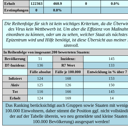
Erholt
122363
460.9
0
0.0%
Erstimpfungen
0
0.0%
Die Reihenfolge für sich ist kein wichtiges Kriterium, da die Überw
des Virus kein Wettbewerb ist. Um aber die Effizienz von Maßna
einordnen zu können, oder um zu sehen, welcher Staat als nächste
Epizentrum wird und Hilfe benötigt, ist diese Übersicht aus meiner 
sinnvoll.
In Reihenfolge von insgesamt
200
bewerteten Staaten:
Bevölkerung
51
Inzidenz:
145
D7-Inzidenz:
136
R7 Wert
133
Fälle absolut
Fälle je 100.000
Entwicklung in % über 7
Infiziert
124
168
153
Aktiv
125
126
150
Tot
116
166
145
Erholt
124
169
14
Das Ranking berücksichtigt auch Gruppen sowie Staaten mit wenige
100.000 Einwohnern, daher stimmt die Position ggf. nicht vollständi
der auf der Tabelle überein, wo neu gemeldete und kleine Staaten
100.000 Bevölkerung) ausgespart werden!