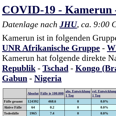
COVID-19 - Kamerun -
Datenlage nach
JHU
, ca. 9:00
Kamerun ist in folgenden Grupp
UNR Afrikanische Gruppe
-
WH
Kamerun hat folgende direkte N
Republik
-
Tschad
-
Kongo (Bra
Gabun
-
Nigeria
abs. Entwicklung
rel. Entwicklun
Absolut
Fälle je 100.000
1 Tag
1 Tag
Fälle gesamt
124392
468.6
0
0.0%
Aktive Fälle
64
0.2
0
0.0%
Todesfälle
1965
7.4
0
0.0%