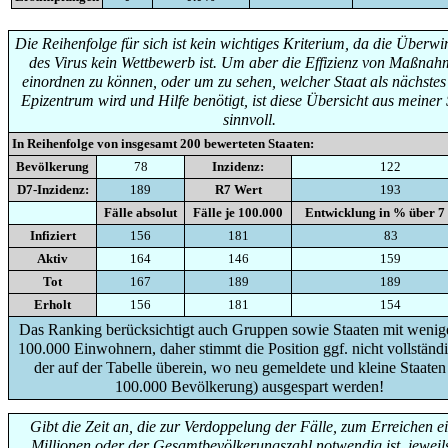
Die Reihenfolge für sich ist kein wichtiges Kriterium, da die Überw
des Virus kein Wettbewerb ist. Um aber die Effizienz von Maßna
einordnen zu können, oder um zu sehen, welcher Staat als nächste
Epizentrum wird und Hilfe benötigt, ist diese Übersicht aus meiner 
sinnvoll.
In Reihenfolge von insgesamt
200
bewerteten Staaten:
Bevölkerung
78
Inzidenz:
122
D7-Inzidenz:
189
R7 Wert
193
Fälle absolut
Fälle je 100.000
Entwicklung in % über 7
Infiziert
156
181
83
Aktiv
164
146
159
Tot
167
189
189
Erholt
156
181
154
Das Ranking berücksichtigt auch Gruppen sowie Staaten mit wenige
100.000 Einwohnern, daher stimmt die Position ggf. nicht vollständi
der auf der Tabelle überein, wo neu gemeldete und kleine Staaten
100.000 Bevölkerung) ausgespart werden!
Gibt die Zeit an, die zur Verdoppelung der Fälle, zum Erreichen e
Millionen oder der Gesamtbevölkerungszahl notwendig ist, jeweils