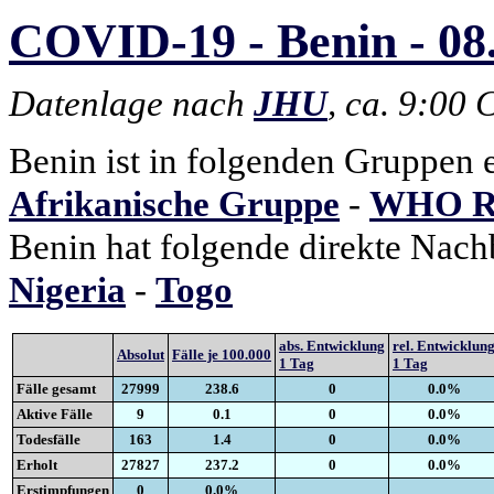
COVID-19 - Benin - 08
Datenlage nach
JHU
, ca. 9:00
Benin ist in folgenden Gruppen 
Afrikanische Gruppe
-
WHO Re
Benin hat folgende direkte Nach
Nigeria
-
Togo
abs. Entwicklung
rel. Entwicklun
Absolut
Fälle je 100.000
1 Tag
1 Tag
Fälle gesamt
27999
238.6
0
0.0%
Aktive Fälle
9
0.1
0
0.0%
Todesfälle
163
1.4
0
0.0%
Erholt
27827
237.2
0
0.0%
Erstimpfungen
0
0.0%