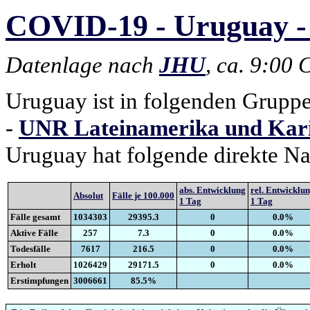
COVID-19 - Uruguay - 
Datenlage nach
JHU
, ca. 9:00
Uruguay ist in folgenden Gruppe
-
UNR Lateinamerika und Kar
Uruguay hat folgende direkte N
abs. Entwicklung
rel. Entwicklu
Absolut
Fälle je 100.000
1 Tag
1 Tag
Fälle gesamt
1034303
29395.3
0
0.0%
Aktive Fälle
257
7.3
0
0.0%
Todesfälle
7617
216.5
0
0.0%
Erholt
1026429
29171.5
0
0.0%
Erstimpfungen
3006661
85.5%