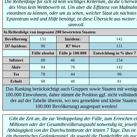
Die Reihenfolge für sich ist kein wichtiges Kriterium, da die Überw
des Virus kein Wettbewerb ist. Um aber die Effizienz von Maßna
einordnen zu können, oder um zu sehen, welcher Staat als nächste
Epizentrum wird und Hilfe benötigt, ist diese Übersicht aus meiner 
sinnvoll.
In Reihenfolge von insgesamt
200
bewerteten Staaten:
Bevölkerung
131
Inzidenz:
142
D7-Inzidenz:
90
R7 Wert
131
Fälle absolut
Fälle je 100.000
Entwicklung in % über 7
Infiziert
69
46
154
Aktiv
94
78
142
Tot
78
44
96
Erholt
68
46
81
Das Ranking berücksichtigt auch Gruppen sowie Staaten mit wenige
100.000 Einwohnern, daher stimmt die Position ggf. nicht vollständi
der auf der Tabelle überein, wo neu gemeldete und kleine Staaten
100.000 Bevölkerung) ausgespart werden!
Gibt die Zeit an, die zur Verdoppelung der Fälle, zum Erreichen e
Millionen oder der Gesamtbevölkerungszahl notwendig ist, jeweils
Abhängigkeit von der Durchschnittsrate der letzten 7 Tage. Das ist
ein theoretisches Gedankenspiel, da sowohl die Dunkelziffer als auc