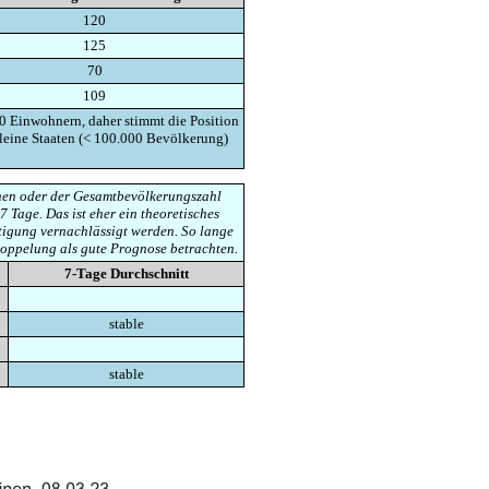
120
125
70
109
0 Einwohnern, daher stimmt die Position
kleine Staaten (< 100.000 Bevölkerung)
ionen oder der Gesamtbevölkerungszahl
7 Tage. Das ist eher ein theoretisches
tigung vernachlässigt werden. So lange
doppelung als gute Prognose betrachten.
7-Tage Durchschnitt
stable
stable