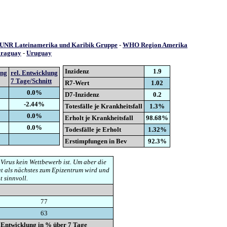
UNR Lateinamerika und Karibik Gruppe
-
WHO Region Amerika
raguay
-
Uruguay
Inzidenz
1.9
ung
rel. Entwicklung
7 Tage/Schnitt
R7-Wert
1.02
0.0%
D7-Inzidenz
0.2
-2.44%
Totesfälle je Krankheitsfall
1.3%
0.0%
Erholt je Krankheitsfall
98.68%
0.0%
Todesfälle je Erholt
1.32%
Erstimpfungen in Bev
92.3%
 Virus kein Wettbewerb ist. Um aber die
t als nächstes zum Epizentrum wird und
t sinnvoll.
77
63
Entwicklung in % über 7 Tage