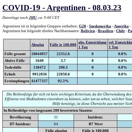
COVID-19 - Argentinen - 08.03.23
Datenlage nach
JHU
, ca. 9:00 CET
Argentinen ist in folgenden Gruppen enthalten:
G20
-
Suedamerika
-
Amerika
-
Argentinen hat folgende direkte Nachbarstaaten:
Bolivien
-
Brasilien
-
Chile
-
Pa
abs. Entwicklung
rel. Entwickl
Absolut
Fälle je 100.000
1 Tag
1 Tag
Fälle gesamt
10044957
22352.6
0
0.0%
Aktive Fälle
1649
3.7
0
0.0%
Todesfälle
130472
290.3
0
0.0%
Erholt
9912836
22058.6
0
0.0%
Erstimpfungen
41477337
92.3%
Die Reihenfolge für sich ist kein wichtiges Kriterium, da die Überwindung des
Effizienz von Maßnahmen einordnen zu können, oder um zu sehen, welcher Staa
Hilfe benötigt, ist diese Übersicht aus meiner Sich
In Reihenfolge von insgesamt
200
bewerteten Staaten:
Bevölkerung
31
Inzidenz:
D7-Inzidenz:
64
R7 Wert
Fälle absolut
Fälle je 100.000