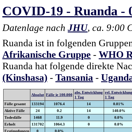
COVID-19 - Ruanda - 0
Datenlage nach
JHU
, ca. 9:00
Ruanda ist in folgenden Gruppen
Afrikanische Gruppe
-
WHO Re
Ruanda hat folgende direkte Na
(Kinshasa)
-
Tansania
-
Ugand
abs. Entwicklung
rel. Entwicklun
Absolut
Fälle je 100.000
1 Tag
1 Tag
Fälle gesamt
133194
1076.4
14
0.01%
Aktive Fälle
24
0.2
14
140.0%
Todesfälle
1468
11.9
0
0.0%
Erholt
131702
1064.3
0
0.0%
Erstimpfungen
0
0.0%