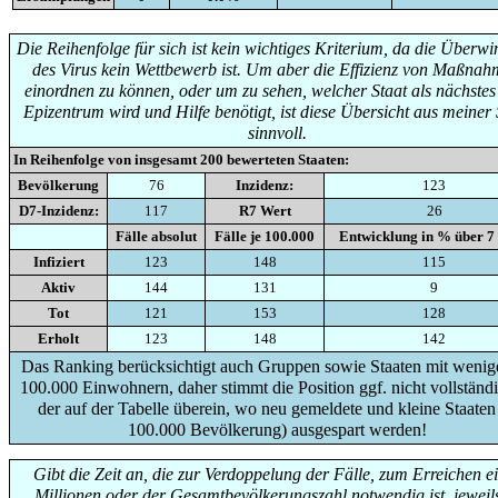
Die Reihenfolge für sich ist kein wichtiges Kriterium, da die Überw
des Virus kein Wettbewerb ist. Um aber die Effizienz von Maßna
einordnen zu können, oder um zu sehen, welcher Staat als nächste
Epizentrum wird und Hilfe benötigt, ist diese Übersicht aus meiner 
sinnvoll.
In Reihenfolge von insgesamt
200
bewerteten Staaten:
Bevölkerung
76
Inzidenz:
123
D7-Inzidenz:
117
R7 Wert
26
Fälle absolut
Fälle je 100.000
Entwicklung in % über 7
Infiziert
123
148
115
Aktiv
144
131
9
Tot
121
153
128
Erholt
123
148
142
Das Ranking berücksichtigt auch Gruppen sowie Staaten mit wenige
100.000 Einwohnern, daher stimmt die Position ggf. nicht vollständi
der auf der Tabelle überein, wo neu gemeldete und kleine Staaten
100.000 Bevölkerung) ausgespart werden!
Gibt die Zeit an, die zur Verdoppelung der Fälle, zum Erreichen e
Millionen oder der Gesamtbevölkerungszahl notwendig ist, jeweils