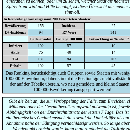
einordnen zu können, oder um zu sehen, welcher Staat als nächste
Epizentrum wird und Hilfe benötigt, ist diese Übersicht aus meiner 
sinnvoll.
In Reihenfolge von insgesamt
200
bewerteten Staaten:
Bevölkerung
155
Inzidenz:
27
D7-Inzidenz:
94
R7 Wert
141
Fälle absolut
Fälle je 100.000
Entwicklung in % über 7
Infiziert
102
57
19
Aktiv
75
40
14
Tot
131
94
103
Erholt
102
57
45
Das Ranking berücksichtigt auch Gruppen sowie Staaten mit wenige
100.000 Einwohnern, daher stimmt die Position ggf. nicht vollständi
der auf der Tabelle überein, wo neu gemeldete und kleine Staaten
100.000 Bevölkerung) ausgespart werden!
Gibt die Zeit an, die zur Verdoppelung der Fälle, zum Erreichen e
Millionen oder der Gesamtbevölkerungszahl notwendig ist, jeweils
Abhängigkeit von der Durchschnittsrate der letzten 7 Tage. Das ist
ein theoretisches Gedankenspiel, da sowohl die Dunkelziffer als auc
Abnahme nahe der Sättigung vernachlässigt werden. So lange aber
Wendepunkt erreicht wurde, kann man zumindest die 7d-Rate zu