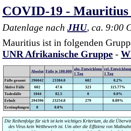
COVID-19 - Mauritius 
Datenlage nach
JHU
, ca. 9:00
Mauritius ist in folgenden Grup
UNR Afrikanische Gruppe
-
WH
abs. Entwicklung
rel. Entwicklun
Absolut
Fälle je 100.000
1 Tag
1 Tag
Fälle gesamt
296042
23384.0
602
0.2%
Aktive Fälle
602
47.6
323
115.77%
Todesfälle
1044
82.5
0
0.0%
Erholt
294396
23254.0
279
0.09%
Erstimpfungen
0
0.0%
Die Reihenfolge für sich ist kein wichtiges Kriterium, da die Überw
des Virus kein Wettbewerb ist. Um aber die Effizienz von Maßna