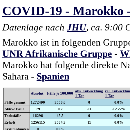
COVID-19 - Marokko -
Datenlage nach
JHU
, ca. 9:00
Marokko ist in folgenden Grupp
UNR Afrikanische Gruppe
-
WH
Marokko hat folgende direkte N
Sahara -
Spanien
abs. Entwicklung
rel. Entwicklu
Absolut
Fälle je 100.000
1 Tag
1 Tag
Fälle gesamt
1272490
3550.0
0
0.0%
Aktive Fälle
79
0.2
-11
-12.22%
Todesfälle
16296
45.5
0
0.0%
Erholt
1256115
3504.3
11
0.0%
Erstimpfungen
0
0.0%