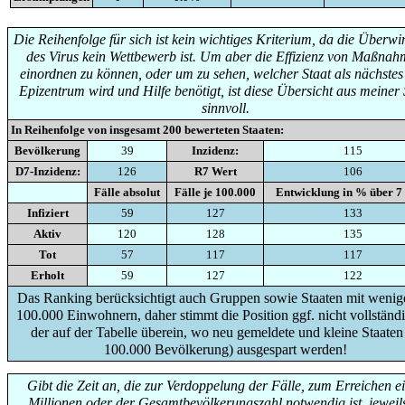
Die Reihenfolge für sich ist kein wichtiges Kriterium, da die Überw
des Virus kein Wettbewerb ist. Um aber die Effizienz von Maßna
einordnen zu können, oder um zu sehen, welcher Staat als nächste
Epizentrum wird und Hilfe benötigt, ist diese Übersicht aus meiner 
sinnvoll.
In Reihenfolge von insgesamt
200
bewerteten Staaten:
Bevölkerung
39
Inzidenz:
115
D7-Inzidenz:
126
R7 Wert
106
Fälle absolut
Fälle je 100.000
Entwicklung in % über 7
Infiziert
59
127
133
Aktiv
120
128
135
Tot
57
117
117
Erholt
59
127
122
Das Ranking berücksichtigt auch Gruppen sowie Staaten mit wenige
100.000 Einwohnern, daher stimmt die Position ggf. nicht vollständi
der auf der Tabelle überein, wo neu gemeldete und kleine Staaten
100.000 Bevölkerung) ausgespart werden!
Gibt die Zeit an, die zur Verdoppelung der Fälle, zum Erreichen e
Millionen oder der Gesamtbevölkerungszahl notwendig ist, jeweils