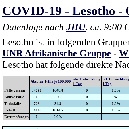
COVID-19 - Lesotho - 
Datenlage nach
JHU
, ca. 9:00
Lesotho ist in folgenden Gruppe
UNR Afrikanische Gruppe
-
WH
Lesotho hat folgende direkte Na
abs. Entwicklung
rel. Entwicklun
Absolut
Fälle je 100.000
1 Tag
1 Tag
Fälle gesamt
34790
1648.8
0
0.0%
Aktive Fälle
0
0.0
0
%
Todesfälle
723
34.3
0
0.0%
Erholt
34067
1614.5
0
0.0%
Erstimpfungen
0
0.0%