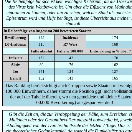
Die Reihenfolge für sich ist kein wichtiges Kriterium, da die Überw
des Virus kein Wettbewerb ist. Um aber die Effizienz von Maßna
einordnen zu können, oder um zu sehen, welcher Staat als nächste
Epizentrum wird und Hilfe benötigt, ist diese Übersicht aus meiner 
sinnvoll.
In Reihenfolge von insgesamt
200
bewerteten Staaten:
Bevölkerung
145
Inzidenz:
174
D7-Inzidenz:
115
R7 Wert
169
Fälle absolut
Fälle je 100.000
Entwicklung in % über 7
Infiziert
152
143
176
Aktiv
89
176
162
Tot
141
124
127
Erholt
152
143
165
Das Ranking berücksichtigt auch Gruppen sowie Staaten mit wenige
100.000 Einwohnern, daher stimmt die Position ggf. nicht vollständi
der auf der Tabelle überein, wo neu gemeldete und kleine Staaten
100.000 Bevölkerung) ausgespart werden!
Gibt die Zeit an, die zur Verdoppelung der Fälle, zum Erreichen e
Millionen oder der Gesamtbevölkerungszahl notwendig ist, jeweils
Abhängigkeit von der Durchschnittsrate der letzten 7 Tage. Das ist
ein theoretisches Gedankenspiel, da sowohl die Dunkelziffer als auc