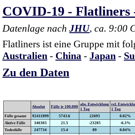
COVID-19 - Flatliners 
Datenlage nach
JHU
, ca. 9:00
Flatliners ist eine Gruppe mit fo
Australien
-
China
-
Japan
-
Su
Zu den Daten
abs. Entwicklung
rel. Entwickl
Absolut
Fälle je 100.000
1 Tag
1 Tag
Fälle gesamt
92411899
5743.6
22695
0.02%
Aktive Fälle
346303
21.5
-23285
-6.3%
Todesfälle
247734
15.4
89
0.04%