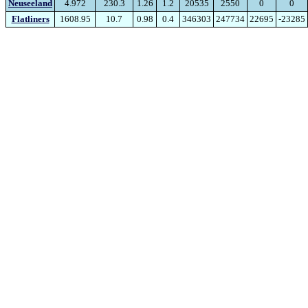
Neuseeland
4.972
230.3
1.26
1.2
20535
2550
0
0
Flatliners
1608.95
10.7
0.98
0.4
346303
247734
22695
-23285