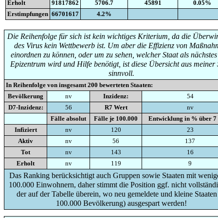
Erholt
91817862
5706.7
45891
0.05%
Erstimpfungen
66701617
4.2%
Die Reihenfolge für sich ist kein wichtiges Kriterium, da die Überw
des Virus kein Wettbewerb ist. Um aber die Effizienz von Maßna
einordnen zu können, oder um zu sehen, welcher Staat als nächste
Epizentrum wird und Hilfe benötigt, ist diese Übersicht aus meiner 
sinnvoll.
In Reihenfolge von insgesamt
200
bewerteten Staaten:
Bevölkerung
nv
Inzidenz:
54
D7-Inzidenz:
56
R7 Wert
nv
Fälle absolut
Fälle je 100.000
Entwicklung in % über 7
Infiziert
nv
120
23
Aktiv
nv
56
137
Tot
nv
143
16
Erholt
nv
119
9
Das Ranking berücksichtigt auch Gruppen sowie Staaten mit wenige
100.000 Einwohnern, daher stimmt die Position ggf. nicht vollständi
der auf der Tabelle überein, wo neu gemeldete und kleine Staaten
100.000 Bevölkerung) ausgespart werden!