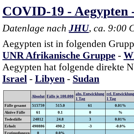
COVID-19 - Aegypten -
Datenlage nach
JHU
, ca. 9:00
Aegypten ist in folgenden Grupp
UNR Afrikanische Gruppe
-
WH
Aegypten hat folgende direkte 
Israel
-
Libyen
-
Sudan
abs. Entwicklung
rel. Entwicklun
Absolut
Fälle je 100.000
1 Tag
1 Tag
Fälle gesamt
515759
515.0
61
0.01%
Aktive Fälle
61
0.1
0
%
Todesfälle
24812
24.8
3
0.01%
Erholt
490886
490.2
-3
-0.0%
Erstimpfungen
0
0.0%