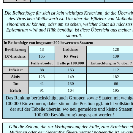
Die Reihenfolge für sich ist kein wichtiges Kriterium, da die Überw
des Virus kein Wettbewerb ist. Um aber die Effizienz von Maßna
einordnen zu können, oder um zu sehen, welcher Staat als nächste
Epizentrum wird und Hilfe benötigt, ist diese Übersicht aus meiner 
sinnvoll.
In Reihenfolge von insgesamt
200
bewerteten Staaten:
Bevölkerung
13
Inzidenz:
128
D7-Inzidenz:
165
R7 Wert
139
Fälle absolut
Fälle je 100.000
Entwicklung in % über 7
Infiziert
88
163
112
Aktiv
128
149
182
Tot
41
130
66
Erholt
91
164
195
Das Ranking berücksichtigt auch Gruppen sowie Staaten mit wenige
100.000 Einwohnern, daher stimmt die Position ggf. nicht vollständi
der auf der Tabelle überein, wo neu gemeldete und kleine Staaten
100.000 Bevölkerung) ausgespart werden!
Gibt die Zeit an, die zur Verdoppelung der Fälle, zum Erreichen e
Millionen oder der Gesamtbevölkerungszahl notwendig ist, jeweils