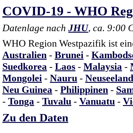
COVID-19 - WHO Region
Datenlage nach
JHU
, ca. 9:00
WHO Region Westpazifik ist ein
Australien
-
Brunei
-
Kambods
Suedkorea
-
Laos
-
Malaysia
-
Mongolei
-
Nauru
-
Neuseelan
Neu Guinea
-
Philippinen
-
Sa
-
Tonga
-
Tuvalu
-
Vanuatu
-
V
Zu den Daten