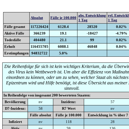
abs. Entwicklung
rel. Entwick
Absolut
Fälle je 100.000
1 Tag
1 Tag
Fälle gesamt
117226424
6128.4
28520
0.02%
Aktive Fälle
366239
19.1
-18427
-4.79%
Todesfälle
404480
21.1
99
0.02%
Erholt
116455705
6088.1
46848
0.04%
Erstimpfungen
94832722
5.0%
Die Reihenfolge für sich ist kein wichtiges Kriterium, da die Überw
des Virus kein Wettbewerb ist. Um aber die Effizienz von Maßna
einordnen zu können, oder um zu sehen, welcher Staat als nächste
Epizentrum wird und Hilfe benötigt, ist diese Übersicht aus meiner 
sinnvoll.
In Reihenfolge von insgesamt
200
bewerteten Staaten:
Bevölkerung
nv
Inzidenz:
57
D7-Inzidenz:
58
R7 Wert
nv
Fälle absolut
Fälle je 100.000
Entwicklung in % über 7
Infiziert
nv
118
28
Aktiv
nv
59
136