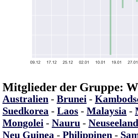
Mitglieder der Gruppe: 
Australien
-
Brunei
-
Kambods
Suedkorea
-
Laos
-
Malaysia
-
Mongolei
-
Nauru
-
Neuseelan
Neu Guinea
-
Philippinen
-
Sa