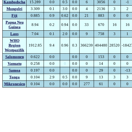
Kambodscha
15.289
0.0
0.5
0.0
6
3056
0
-1
Mongolei
3.309
0.1
3.0
0.0
4
2136
3
2
Fiji
0.885
0.9
0.62
0.0
21
883
0
0
Papua Neu
8.94
0.2
0.94
0.0
33
670
16
16
Guinea
Laos
7.04
0.1
2.0
0.0
9
758
3
1
WHO
Region
1912.85
9.4
0.96
0.3
366239
404480
28520
-1842
Westpazifik
Salomonen
0.622
0.0
0
0.0
0
153
0
0
Vanuatu
0.258
0.0
0
0.0
0
14
0
0
Samoa
0.197
0.0
0
0.0
0
29
0
-13
Tonga
0.104
2.9
0.5
0.0
9
13
3
3
Mikronesien
0.104
0.0
0.0
0.0
277
61
0
0