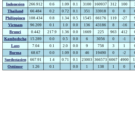
Indonesien
266.912
0.6
1.09
0.1
3100
160937
312
100
Thailand
66.484
0.2
0.72
0.1
351
33918
0
0
Philippinen
108.434
0.8
1.34
0.5
1545
66176
119
-27
Vietnam
96.209
0.1
1.0
0.0
136
43186
8
-16
Brunei
0.442
217.9
1.36
0.0
1669
225
963
412
Kambodscha
15.289
0.0
0.5
0.0
6
3056
0
-1
Laos
7.04
0.1
2.0
0.0
9
758
3
1
Burma
68.67
0.0
1.09
0.0
46
19490
0
-2
Suedostasien
667.91
1.4
0.71
0.1
23003
366573
6067
4900
1
Osttimor
1.26
0.1
0
0.0
1
138
1
0