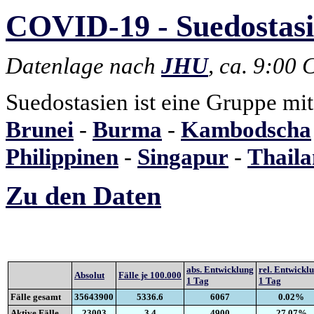
COVID-19 - Suedostasie
Datenlage nach
JHU
, ca. 9:00
Suedostasien ist eine Gruppe mi
Brunei
-
Burma
-
Kambodscha
Philippinen
-
Singapur
-
Thail
Zu den Daten
abs. Entwicklung
rel. Entwickl
Absolut
Fälle je 100.000
1 Tag
1 Tag
Fälle gesamt
35643900
5336.6
6067
0.02%
Aktive Fälle
23003
3.4
4900
27.07%