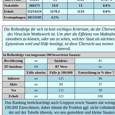
Todesfälle
366573
54.9
13
0.0%
Erholt
35254324
5278.3
1154
0.0%
Erstimpfungen
28131105
4.2%
Die Reihenfolge für sich ist kein wichtiges Kriterium, da die Überw
des Virus kein Wettbewerb ist. Um aber die Effizienz von Maßna
einordnen zu können, oder um zu sehen, welcher Staat als nächste
Epizentrum wird und Hilfe benötigt, ist diese Übersicht aus meiner 
sinnvoll.
In Reihenfolge von insgesamt
200
bewerteten Staaten:
Bevölkerung
nv
Inzidenz:
81
D7-Inzidenz:
64
R7 Wert
nv
Fälle absolut
Fälle je 100.000
Entwicklung in % über 7
Infiziert
nv
121
90
Aktiv
nv
89
37
Tot
nv
111
59
Erholt
nv
121
106
Das Ranking berücksichtigt auch Gruppen sowie Staaten mit wenige
100.000 Einwohnern, daher stimmt die Position ggf. nicht vollständi
der auf der Tabelle überein, wo neu gemeldete und kleine Staaten