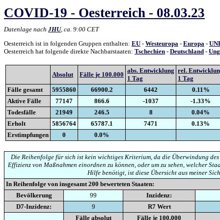
COVID-19 - Oesterreich - 08.03.23
Datenlage nach
JHU
, ca. 9:00 CET
Oesterreich ist in folgenden Gruppen enthalten:
EU
-
Westeuropa
-
Europa
-
UNR
Oesterreich hat folgende direkte Nachbarstaaten:
Tschechien
-
Deutschland
-
Ung
abs. Entwicklung
rel. Entwicklu
Absolut
Fälle je 100.000
1 Tag
1 Tag
Fälle gesamt
5955860
66900.2
6442
0.11%
Aktive Fälle
77147
866.6
-1037
-1.33%
Todesfälle
21949
246.5
8
0.04%
Erholt
5856764
65787.1
7471
0.13%
Erstimpfungen
0
0.0%
Die Reihenfolge für sich ist kein wichtiges Kriterium, da die Überwindung des
Effizienz von Maßnahmen einordnen zu können, oder um zu sehen, welcher Staa
Hilfe benötigt, ist diese Übersicht aus meiner Sich
In Reihenfolge von insgesamt
200
bewerteten Staaten:
Bevölkerung
99
Inzidenz:
D7-Inzidenz:
9
R7 Wert
Fälle absolut
Fälle je 100.000