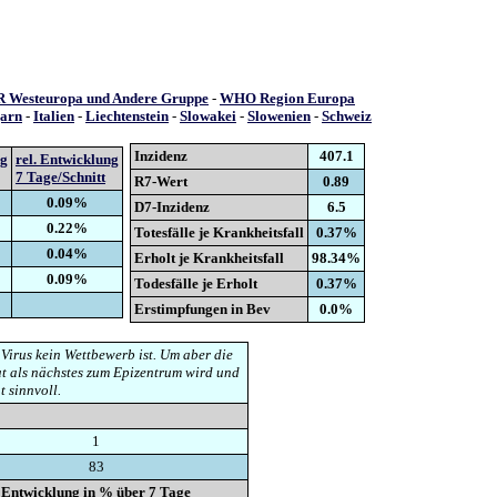
 Westeuropa und Andere Gruppe
-
WHO Region Europa
arn
-
Italien
-
Liechtenstein
-
Slowakei
-
Slowenien
-
Schweiz
Inzidenz
407.1
ng
rel. Entwicklung
7 Tage/Schnitt
R7-Wert
0.89
0.09%
D7-Inzidenz
6.5
0.22%
Totesfälle je Krankheitsfall
0.37%
0.04%
Erholt je Krankheitsfall
98.34%
0.09%
Todesfälle je Erholt
0.37%
Erstimpfungen in Bev
0.0%
 Virus kein Wettbewerb ist. Um aber die
t als nächstes zum Epizentrum wird und
t sinnvoll.
1
83
Entwicklung in % über 7 Tage