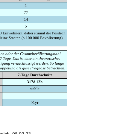
1
77
14
5
0 Einwohnern, daher stimmt die Position
kleine Staaten (< 100.000 Bevölkerung)
ionen oder der Gesamtbevölkerungszahl
7 Tage. Das ist eher ein theoretisches
tigung vernachlässigt werden. So lange
doppelung als gute Prognose betrachten.
7-Tage Durchschnitt
317d 12h
stable
>1yr