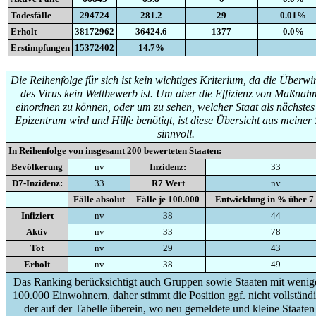
Todesfälle
294724
281.2
29
0.01%
Erholt
38172962
36424.6
1377
0.0%
Erstimpfungen
15372402
14.7%
Die Reihenfolge für sich ist kein wichtiges Kriterium, da die Überw
des Virus kein Wettbewerb ist. Um aber die Effizienz von Maßna
einordnen zu können, oder um zu sehen, welcher Staat als nächste
Epizentrum wird und Hilfe benötigt, ist diese Übersicht aus meiner 
sinnvoll.
In Reihenfolge von insgesamt
200
bewerteten Staaten:
Bevölkerung
nv
Inzidenz:
33
D7-Inzidenz:
33
R7 Wert
nv
Fälle absolut
Fälle je 100.000
Entwicklung in % über 7
Infiziert
nv
38
44
Aktiv
nv
33
78
Tot
nv
29
43
Erholt
nv
38
49
Das Ranking berücksichtigt auch Gruppen sowie Staaten mit wenige
100.000 Einwohnern, daher stimmt die Position ggf. nicht vollständi
der auf der Tabelle überein, wo neu gemeldete und kleine Staaten