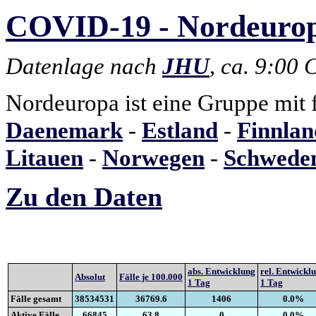
COVID-19 - Nordeuropa
Datenlage nach
JHU
, ca. 9:00
Nordeuropa ist eine Gruppe mit 
Daenemark
-
Estland
-
Finnlan
Litauen
-
Norwegen
-
Schwede
Zu den Daten
abs. Entwicklung
rel. Entwickl
Absolut
Fälle je 100.000
1 Tag
1 Tag
Fälle gesamt
38534531
36769.6
1406
0.0%
Aktive Fälle
66845
63.8
0
0.0%