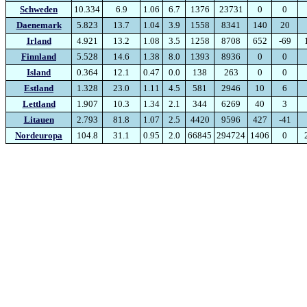
Schweden
10.334
6.9
1.06
6.7
1376
23731
0
0
Daenemark
5.823
13.7
1.04
3.9
1558
8341
140
20
Irland
4.921
13.2
1.08
3.5
1258
8708
652
-69
Finnland
5.528
14.6
1.38
8.0
1393
8936
0
0
Island
0.364
12.1
0.47
0.0
138
263
0
0
Estland
1.328
23.0
1.11
4.5
581
2946
10
6
Lettland
1.907
10.3
1.34
2.1
344
6269
40
3
Litauen
2.793
81.8
1.07
2.5
4420
9596
427
-41
Nordeuropa
104.8
31.1
0.95
2.0
66845
294724
1406
0