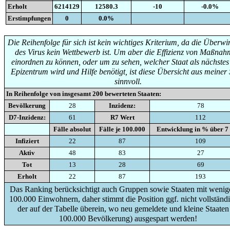
Erholt
6214129
12580.3
-10
-0.0%
Erstimpfungen
0
0.0%
Die Reihenfolge für sich ist kein wichtiges Kriterium, da die Überw
des Virus kein Wettbewerb ist. Um aber die Effizienz von Maßna
einordnen zu können, oder um zu sehen, welcher Staat als nächste
Epizentrum wird und Hilfe benötigt, ist diese Übersicht aus meiner 
sinnvoll.
In Reihenfolge von insgesamt
200
bewerteten Staaten:
Bevölkerung
28
Inzidenz:
78
D7-Inzidenz:
61
R7 Wert
112
Fälle absolut
Fälle je 100.000
Entwicklung in % über 7
Infiziert
22
87
109
Aktiv
48
83
27
Tot
13
28
69
Erholt
22
87
193
Das Ranking berücksichtigt auch Gruppen sowie Staaten mit wenige
100.000 Einwohnern, daher stimmt die Position ggf. nicht vollständi
der auf der Tabelle überein, wo neu gemeldete und kleine Staaten
100.000 Bevölkerung) ausgespart werden!