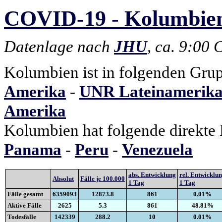
COVID-19 - Kolumbien 
Datenlage nach
JHU
, ca. 9:00
Kolumbien ist in folgenden Gru
Amerika
-
UNR Lateinamerika
Amerika
Kolumbien hat folgende direkte
Panama
-
Peru
-
Venezuela
abs. Entwicklung
rel. Entwicklu
Absolut
Fälle je 100.000
1 Tag
1 Tag
Fälle gesamt
6359093
12873.8
861
0.01%
Aktive Fälle
2625
5.3
861
48.81%
Todesfälle
142339
288.2
10
0.01%