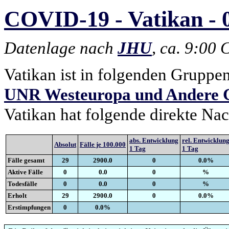
COVID-19 - Vatikan - 0
Datenlage nach
JHU
, ca. 9:00
Vatikan ist in folgenden Gruppe
UNR Westeuropa und Andere 
Vatikan hat folgende direkte Na
abs. Entwicklung
rel. Entwicklun
Absolut
Fälle je 100.000
1 Tag
1 Tag
Fälle gesamt
29
2900.0
0
0.0%
Aktive Fälle
0
0.0
0
%
Todesfälle
0
0.0
0
%
Erholt
29
2900.0
0
0.0%
Erstimpfungen
0
0.0%