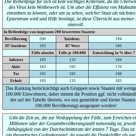
Die Reihenfolge für sich ist kein wichtiges Kriterium, da die Überw
des Virus kein Wettbewerb ist. Um aber die Effizienz von Maßna
einordnen zu können, oder um zu sehen, welcher Staat als nächste
Epizentrum wird und Hilfe benötigt, ist diese Übersicht aus meiner 
sinnvoll.
In Reihenfolge von insgesamt
200
bewerteten Staaten:
Bevölkerung
200
Inzidenz:
194
D7-Inzidenz:
193
R7 Wert
180
Fälle absolut
Fälle je 100.000
Entwicklung in % über 7
Infiziert
195
135
194
Aktiv
183
195
170
Tot
195
195
198
Erholt
195
135
183
Das Ranking berücksichtigt auch Gruppen sowie Staaten mit wenige
100.000 Einwohnern, daher stimmt die Position ggf. nicht vollständi
der auf der Tabelle überein, wo neu gemeldete und kleine Staaten
100.000 Bevölkerung) ausgespart werden!
Gibt die Zeit an, die zur Verdoppelung der Fälle, zum Erreichen e
Millionen oder der Gesamtbevölkerungszahl notwendig ist, jeweils
Abhängigkeit von der Durchschnittsrate der letzten 7 Tage. Das ist
ein theoretisches Gedankenspiel, da sowohl die Dunkelziffer als auc