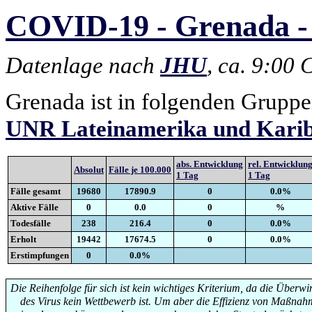
COVID-19 - Grenada - 
Datenlage nach
JHU
, ca. 9:00
Grenada ist in folgenden Gruppe
UNR Lateinamerika und Kari
abs. Entwicklung
rel. Entwicklun
Absolut
Fälle je 100.000
1 Tag
1 Tag
Fälle gesamt
19680
17890.9
0
0.0%
Aktive Fälle
0
0.0
0
%
Todesfälle
238
216.4
0
0.0%
Erholt
19442
17674.5
0
0.0%
Erstimpfungen
0
0.0%
Die Reihenfolge für sich ist kein wichtiges Kriterium, da die Überw
des Virus kein Wettbewerb ist. Um aber die Effizienz von Maßna