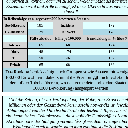
einordnen zu können, oder um zu sehen, welcher Staat als nächste
Epizentrum wird und Hilfe benötigt, ist diese Übersicht aus meiner 
sinnvoll.
In Reihenfolge von insgesamt
200
bewerteten Staaten:
Bevölkerung
185
Inzidenz:
172
D7-Inzidenz:
129
R7 Wert
140
Fälle absolut
Fälle je 100.000
Entwicklung in % über 7
Infiziert
165
68
174
Aktiv
148
174
183
Tot
159
46
139
Erholt
165
68
163
Das Ranking berücksichtigt auch Gruppen sowie Staaten mit wenige
100.000 Einwohnern, daher stimmt die Position ggf. nicht vollständi
der auf der Tabelle überein, wo neu gemeldete und kleine Staaten
100.000 Bevölkerung) ausgespart werden!
Gibt die Zeit an, die zur Verdoppelung der Fälle, zum Erreichen e
Millionen oder der Gesamtbevölkerungszahl notwendig ist, jeweils
Abhängigkeit von der Durchschnittsrate der letzten 7 Tage. Das ist
ein theoretisches Gedankenspiel, da sowohl die Dunkelziffer als auc
Abnahme nahe der Sättigung vernachlässigt werden. So lange aber
Wendepunkt erreicht wurde, kann man zumindest die 7d-Rate zu