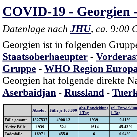
COVID-19 - Georgien -
Datenlage nach
JHU
, ca. 9:00
Georgien ist in folgenden Grupp
Staatsoberhaeupter
-
Vorderas
Gruppe
-
WHO Region Europ
Georgien hat folgende direkte N
Aserbaidjan
-
Russland
-
Tuerk
abs. Entwicklung
rel. Entwicklu
Absolut
Fälle je 100.000
1 Tag
1 Tag
Fälle gesamt
1827537
49081.2
1939
0.11%
Aktive Fälle
1939
52.1
-1614
-45.43%
Todesfälle
16971
455.8
6
0.04%