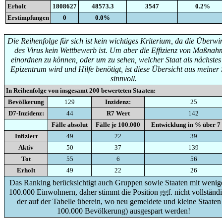
Erholt
1808627
48573.3
3547
0.2%
Erstimpfungen
0
0.0%
Die Reihenfolge für sich ist kein wichtiges Kriterium, da die Überw
des Virus kein Wettbewerb ist. Um aber die Effizienz von Maßna
einordnen zu können, oder um zu sehen, welcher Staat als nächste
Epizentrum wird und Hilfe benötigt, ist diese Übersicht aus meiner 
sinnvoll.
In Reihenfolge von insgesamt
200
bewerteten Staaten:
Bevölkerung
129
Inzidenz:
25
D7-Inzidenz:
44
R7 Wert
142
Fälle absolut
Fälle je 100.000
Entwicklung in % über 7
Infiziert
49
22
39
Aktiv
50
37
139
Tot
55
6
56
Erholt
49
22
26
Das Ranking berücksichtigt auch Gruppen sowie Staaten mit wenige
100.000 Einwohnern, daher stimmt die Position ggf. nicht vollständi
der auf der Tabelle überein, wo neu gemeldete und kleine Staaten
100.000 Bevölkerung) ausgespart werden!